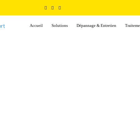
Accueil
Solutions
Dépannage & Entretien
Traiteme
ntien d’une eau douce. Au fil du temps, ces systèmes peuvent tomber en panne ou d
es marques d’adoucisseur d’eau.
E.C.L Lambert, procède à l’inspection, la réparation e
otre santé et notre bien-être. C’est pourquoi l’entretien et la maintenance des sy