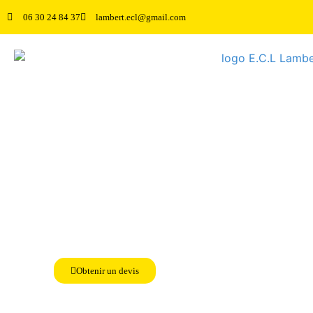
06 30 24 84 37
lambert.ecl@gmail.com
Nos réalisations
Les adoucisseurs d’eau ont une importance primordiale dans le mai
efficaces. C’est alors qu’intervient notre service de dépannage tout
systèmes d’adoucissement de l’eau.
La pureté de l’eau que nous consommons influe considérablement sur n
de l’eau, notamment des adoucisseurs d’eau, sont importants.
Obtenir un devis