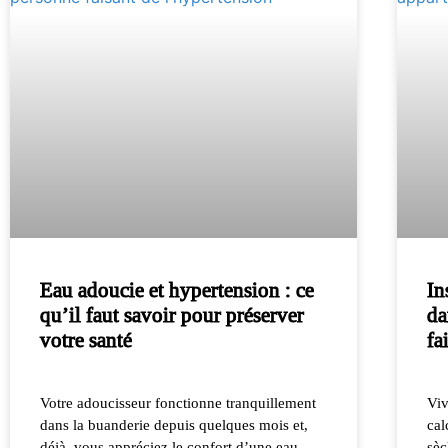
Eau adoucie et hypertension : ce
In
qu’il faut savoir pour préserver
da
votre santé
fa
Votre adoucisseur fonctionne tranquillement
Viv
dans la buanderie depuis quelques mois et,
cal
déjà, vous appréciez le confort d’une eau
sèc